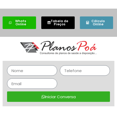
Whats
Tabela de
Cálculo
Online
Preços
Online
Iniciar Conversa