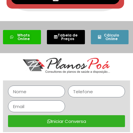
Whats
Tabela de
Cálculo
Online
Preços
Online
Iniciar Conversa