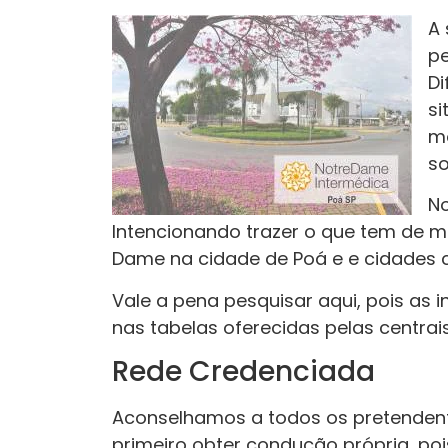
A 
pe
Di
si
mo
so
No
Intencionando trazer o que tem de m
Dame na cidade de Poá e e cidades c
Vale a pena pesquisar aqui, pois as
nas tabelas oferecidas pelas centrai
Rede Credenciada
Aconselhamos a todos os pretenden
primeiro obter condução própria, po