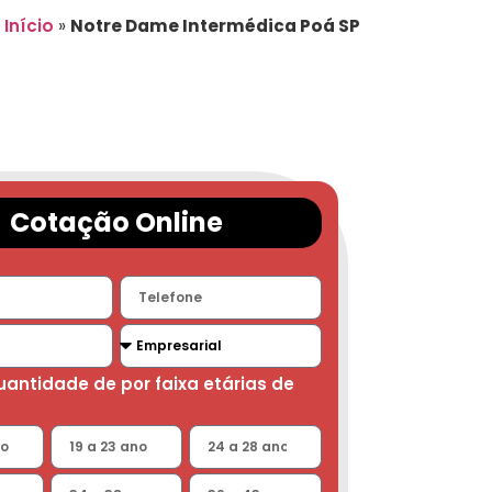
Início
»
Notre Dame Intermédica Poá SP
Cotação Online
quantidade de por faixa etárias de