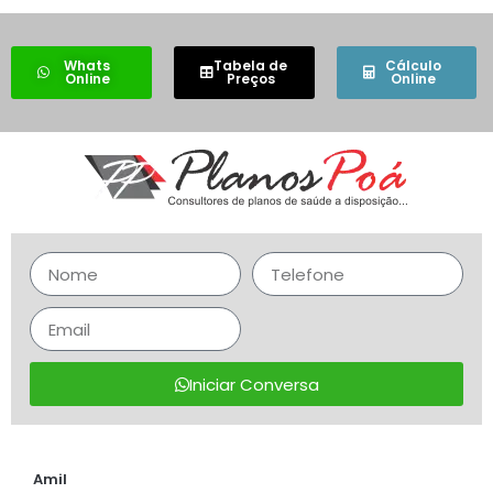
Whats
Tabela de
Cálculo
Online
Preços
Online
Iniciar Conversa
Amil