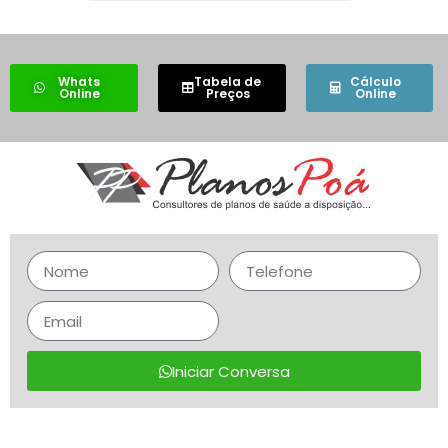
Whats
Tabela de
Cálculo
Online
Preços
Online
Iniciar Conversa