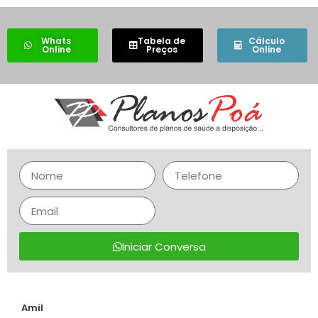
Whats
Tabela de
Cálculo
Online
Preços
Online
Iniciar Conversa
Amil