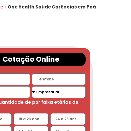
de
»
One Health Saúde Carências em Poá
Cotação Online
quantidade de por faixa etárias de