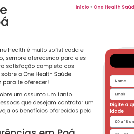
de
Início
»
One Health Saú
oá
 Health é muito sofisticada e
ão, sempre oferecendo para eles
a satisfação completa dos
r sobre a One Health Saúde
 para te oferecer!
 sobre um assunto um tanto
pessoas que desejam contratar um
Digite a 
eja os benefícios oferecidos pela
idade
arências em Poá