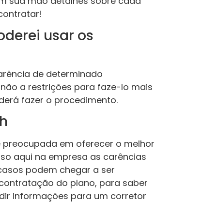
r em sua mão detalhes sobre cada
contratar!
derei usar os
arência de determinado
não a restrições para faze-lo mais
derá fazer o procedimento.
th
 preocupada em oferecer o melhor
isso aqui na empresa as carências
casos podem chegar a ser
 contratação do plano, para saber
dir informações para um corretor