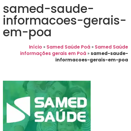
samed-saude-
informacoes-gerais-
em-poa
Início
»
Samed Saúde Poá
»
Samed Saúde
informações gerais em Poá
»
samed-saude-
informacoes-gerais-em-poa