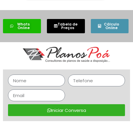
Whats
Tabela de
Cálculo
Online
Preços
Online
Iniciar Conversa