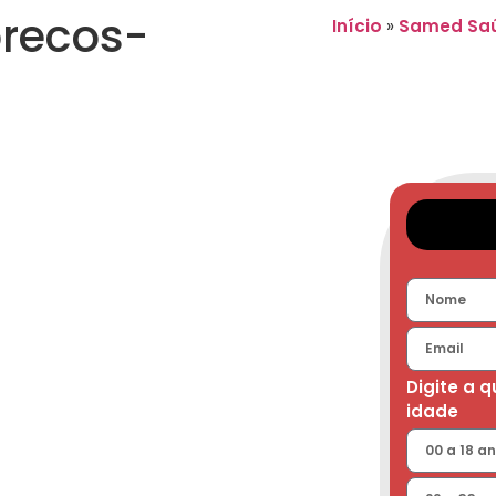
recos-
Início
»
Samed Sa
Digite a 
idade